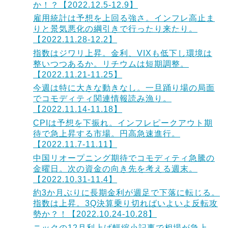
か！？【2022.12.5-12.9】
雇用統計は予想を上回る強さ。インフレ高止ま
りと景気悪化の綱引きで行ったり来たり。
【2022.11.28-12.2】
指数はジワリ上昇。金利、VIXも低下し環境は
整いつつあるか。リチウムは短期調整。
【2022.11.21-11.25】
今週は特に大きな動きなし。一旦踊り場の局面
でコモディティ関連情報読み漁り。
【2022.11.14-11.18】
CPIは予想を下振れ。インフレピークアウト期
待で急上昇する市場。円高急速進行。
【2022.11.7-11.11】
中国リオープニング期待でコモディティ急騰の
金曜日。次の資金の向き先を考える週末。
【2022.10.31-11.4】
約3か月ぶりに長期金利が週足で下落に転じる。
指数は上昇。3Q決算乗り切ればいよいよ反転攻
勢か？！【2022.10.24-10.28】
ニックの12月利上げ幅縮小記事で相場が急上