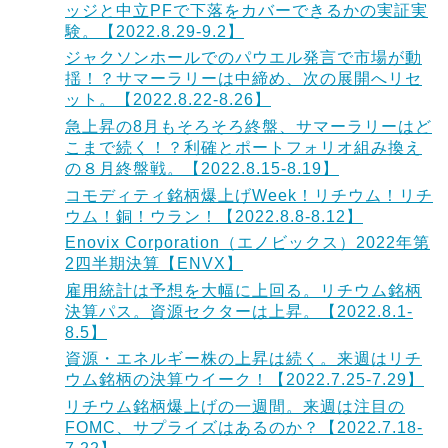
ッジと中立PFで下落をカバーできるかの実証実
験。【2022.8.29-9.2】
ジャクソンホールでのパウエル発言で市場が動
揺！？サマーラリーは中締め、次の展開へリセ
ット。【2022.8.22-8.26】
急上昇の8月もそろそろ終盤、サマーラリーはど
こまで続く！？利確とポートフォリオ組み換え
の８月終盤戦。【2022.8.15-8.19】
コモディティ銘柄爆上げWeek！リチウム！リチ
ウム！銅！ウラン！【2022.8.8-8.12】
Enovix Corporation（エノビックス）2022年第
2四半期決算【ENVX】
雇用統計は予想を大幅に上回る。リチウム銘柄
決算パス。資源セクターは上昇。【2022.8.1-
8.5】
資源・エネルギー株の上昇は続く。来週はリチ
ウム銘柄の決算ウイーク！【2022.7.25-7.29】
リチウム銘柄爆上げの一週間。来週は注目の
FOMC、サプライズはあるのか？【2022.7.18-