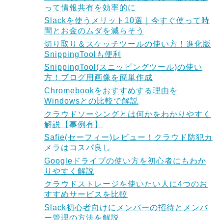
って情報共有を効率的に
Slackを使うメリット10選｜今すぐ使って時
間とお金のムダを減らそう
切り取り＆スケッチツールの使い方！進化版
SnippingToolも便利
SnippingTool(スニッピングツール)の使い
方！ブログ用画像を簡単作成
Chromebookをおすすめする理由を
Windowsとの比較で解説
クラウドソーシングとは何かをわかりやすく
解説【事例有】
Safie(セーフィー)レビュー！クラウド防犯カ
メラはコスパ良し
Googleドライブの使い方を初心者にもわか
りやすく解説
クラウドストレージを使いたい人に4つのお
すすめサービスを比較
Slack初心者向けにメンバーの招待とメンバ
ー管理の方法を解説