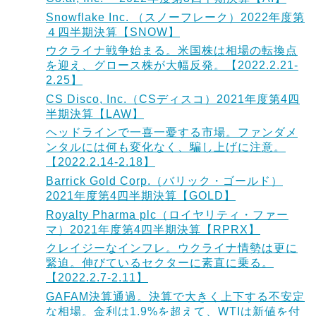
Snowflake Inc. （スノーフレーク）2022年度第
４四半期決算【SNOW】
ウクライナ戦争始まる。米国株は相場の転換点
を迎え、グロース株が大幅反発。【2022.2.21-
2.25】
CS Disco, Inc.（CSディスコ）2021年度第4四
半期決算【LAW】
ヘッドラインで一喜一憂する市場。ファンダメ
ンタルには何も変化なく、騙し上げに注意。
【2022.2.14-2.18】
Barrick Gold Corp.（バリック・ゴールド）
2021年度第4四半期決算【GOLD】
Royalty Pharma plc（ロイヤリティ・ファー
マ）2021年度第4四半期決算【RPRX】
クレイジーなインフレ。ウクライナ情勢は更に
緊迫。伸びているセクターに素直に乗る。
【2022.2.7-2.11】
GAFAM決算通過。決算で大きく上下する不安定
な相場。金利は1.9%を超えて、WTIは新値を付