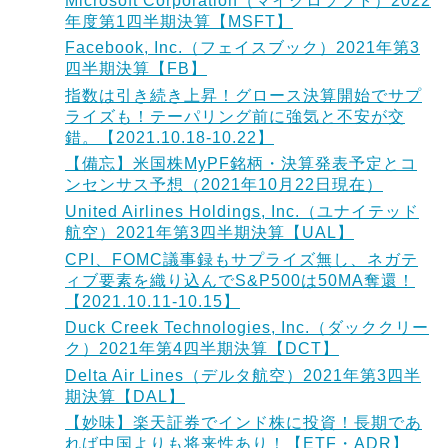
Microsoft Corporation（マイクロソフト）2022
年度第1四半期決算【MSFT】
Facebook, Inc.（フェイスブック）2021年第3
四半期決算【FB】
指数は引き続き上昇！グロース決算開始でサプ
ライズも！テーパリング前に強気と不安が交
錯。【2021.10.18-10.22】
【備忘】米国株MyPF銘柄・決算発表予定とコ
ンセンサス予想（2021年10月22日現在）
United Airlines Holdings, Inc.（ユナイテッド
航空）2021年第3四半期決算【UAL】
CPI、FOMC議事録もサプライズ無し、ネガテ
ィブ要素を織り込んでS&P500は50MA奪還！
【2021.10.11-10.15】
Duck Creek Technologies, Inc.（ダッククリー
ク）2021年第4四半期決算【DCT】
Delta Air Lines（デルタ航空）2021年第3四半
期決算【DAL】
【妙味】楽天証券でインド株に投資！長期であ
れば中国よりも将来性あり！【ETF・ADR】