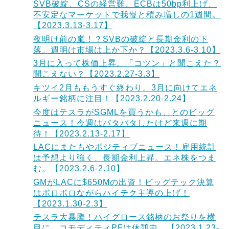
SVB破綻、CSの経営難、ECBは50bp利上げ、
不安定なマーケットで我慢と積み増しの1週間。
【2023.3.13-3.17】
夜明け前の嵐！？SVBの破綻と長期金利の下
落。週明け市場は上か下か？【2023.3.6-3.10】
3月に入って株価上昇。「コツン」と聞こえた？
聞こえない？【2023.2.27-3.3】
キツイ2月ももうすぐ終わり。3月に向けてエネ
ルギー銘柄に注目！【2023.2.20-2.24】
今度はテスラがSGMLを買うかも、とのビッグ
ニュース！今週はバタバタしたけど来週に期
待！【2023.2.13-2.17】
LACにまたもやポジティブニュース！雇用統計
は予想より強く、長期金利上昇。エネ株をつま
む。【2023.2.6-2.10】
GMがLACに$650Mの出資！ビッグテック決算
はボロボロながらハイテク主導の上げ！
【2023.1.30-2.3】
テスラ大暴騰！ハイグロース銘柄のお祭りを横
目に、コモディティPFは休憩中。【2023.1.23-