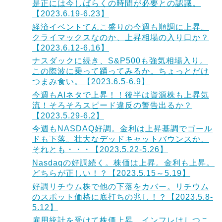
是正には今しばらくの時間が必要との認識。
【2023.6.19-6.23】
経済イベントてんこ盛りの今週も順調に上昇。
クライマックスなのか、上昇相場の入り口か？
【2023.6.12-6.16】
ナスダックに続き、S&P500も強気相場入り。
この際波に乗って踊ってみるか。ちょっとだけ
つまみ食い。【2023.6.5-6.9】
今週もAIネタで上昇！！後半は資源株も上昇気
流！そろそろスピード違反の警告出るか？
【2023.5.29-6.2】
今週もNASDAQ好調。金利は上昇基調でゴール
ドも下落。壮大なデッドキャットバウンスか、
それとも・・・【2023.5.22-5.26】
Nasdaqの好調続く。株価は上昇。金利も上昇。
どちらが正しい！？【2023.5.15～5.19】
好調リチウム株で他の下落をカバー。リチウム
のスポット価格に底打ちの兆し！？【2023.5.8-
5.12】
雇用統計を受けて株価上昇。インフレはしつこ