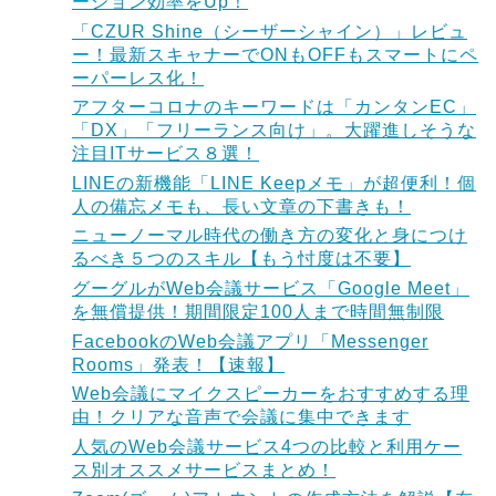
ーション効率をUp！
「CZUR Shine（シーザーシャイン）」レビュ
ー！最新スキャナーでONもOFFもスマートにペ
ーパーレス化！
アフターコロナのキーワードは「カンタンEC」
「DX」「フリーランス向け」。大躍進しそうな
注目ITサービス８選！
LINEの新機能「LINE Keepメモ」が超便利！個
人の備忘メモも、長い文章の下書きも！
ニューノーマル時代の働き方の変化と身につけ
るべき５つのスキル【もう忖度は不要】
グーグルがWeb会議サービス「Google Meet」
を無償提供！期間限定100人まで時間無制限
FacebookのWeb会議アプリ「Messenger
Rooms」発表！【速報】
Web会議にマイクスピーカーをおすすめする理
由！クリアな音声で会議に集中できます
人気のWeb会議サービス4つの比較と利用ケー
ス別オススメサービスまとめ！