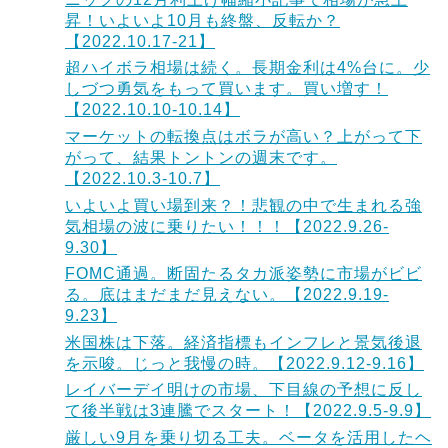
昇！いよいよ10月も終盤、反転か？
【2022.10.17-21】
超ハイボラ相場は続く。長期金利は4%台に。少
しづつ勇気をもって買います。買い増す！
【2022.10.10-10.14】
マーケットの転換点はボラが高い？上がって下
がって、結果トントンの週末です。
【2022.10.3-10.7】
いよいよ買い場到来？！悲観の中で生まれる強
気相場の波に乗りたい！！！【2022.9.26-
9.30】
FOMC通過。断固たるタカ派姿勢に市場がビビ
る。底はまだまだ見えない。【2022.9.19-
9.23】
米国株は下落。経済指標もインフレと景気後退
を示唆。じっと我慢の時。【2022.9.12-9.16】
レイバーデイ明けの市場、下目線の予想に反し
て後半戦は3連騰でスタート！【2022.9.5-9.9】
厳しい9月を乗り切る工夫。ベータを活用したヘ