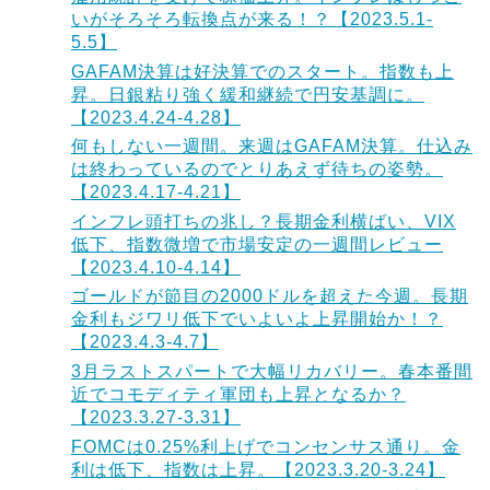
いがそろそろ転換点が来る！？【2023.5.1-
5.5】
GAFAM決算は好決算でのスタート。指数も上
昇。日銀粘り強く緩和継続で円安基調に。
【2023.4.24-4.28】
何もしない一週間。来週はGAFAM決算。仕込み
は終わっているのでとりあえず待ちの姿勢。
【2023.4.17-4.21】
インフレ頭打ちの兆し？長期金利横ばい、VIX
低下、指数微増で市場安定の一週間レビュー
【2023.4.10-4.14】
ゴールドが節目の2000ドルを超えた今週。長期
金利もジワリ低下でいよいよ上昇開始か！？
【2023.4.3-4.7】
3月ラストスパートで大幅リカバリー。春本番間
近でコモディティ軍団も上昇となるか？
【2023.3.27-3.31】
FOMCは0.25%利上げでコンセンサス通り。金
利は低下、指数は上昇。【2023.3.20-3.24】