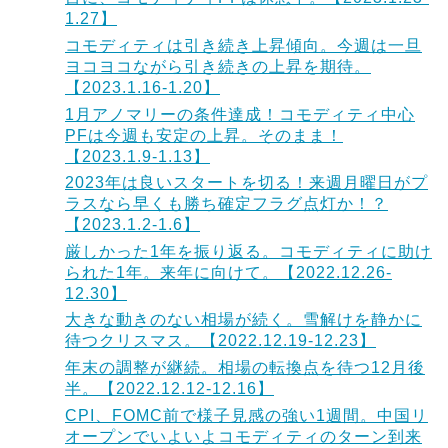
1.27】
コモディティは引き続き上昇傾向。今週は一旦
ヨコヨコながら引き続きの上昇を期待。
【2023.1.16-1.20】
1月アノマリーの条件達成！コモディティ中心
PFは今週も安定の上昇。そのまま！
【2023.1.9-1.13】
2023年は良いスタートを切る！来週月曜日がプ
ラスなら早くも勝ち確定フラグ点灯か！？
【2023.1.2-1.6】
厳しかった1年を振り返る。コモディティに助け
られた1年。来年に向けて。【2022.12.26-
12.30】
大きな動きのない相場が続く。雪解けを静かに
待つクリスマス。【2022.12.19-12.23】
年末の調整が継続。相場の転換点を待つ12月後
半。【2022.12.12-12.16】
CPI、FOMC前で様子見感の強い1週間。中国リ
オープンでいよいよコモディティのターン到来