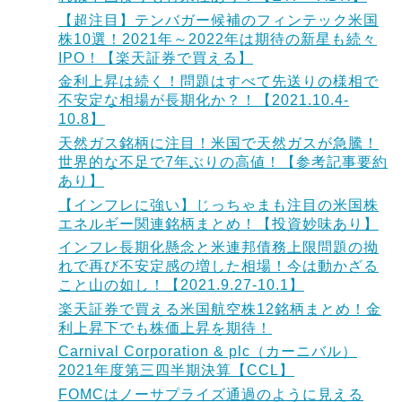
【超注目】テンバガー候補のフィンテック米国
株10選！2021年～2022年は期待の新星も続々
IPO！【楽天証券で買える】
金利上昇は続く！問題はすべて先送りの様相で
不安定な相場が長期化か？！【2021.10.4-
10.8】
天然ガス銘柄に注目！米国で天然ガスが急騰！
世界的な不足で7年ぶりの高値！【参考記事要約
あり】
【インフレに強い】じっちゃまも注目の米国株
エネルギー関連銘柄まとめ！【投資妙味あり】
インフレ長期化懸念と米連邦債務上限問題の拗
れで再び不安定感の増した相場！今は動かざる
こと山の如し！【2021.9.27-10.1】
楽天証券で買える米国航空株12銘柄まとめ！金
利上昇下でも株価上昇を期待！
Carnival Corporation & plc（カーニバル）
2021年度第三四半期決算【CCL】
FOMCはノーサプライズ通過のように見える