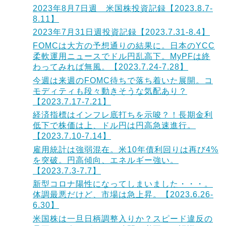
2023年8月7日週 米国株投資記録【2023.8.7-
8.11】
2023年7月31日週投資記録【2023.7.31-8.4】
FOMCは大方の予想通りの結果に。日本のYCC
柔軟運用ニュースでドル円乱高下。MyPFは終
わってみれば無風。【2023.7.24-7.28】
今週は来週のFOMC待ちで落ち着いた展開。コ
モディティも段々動きそうな気配あり？
【2023.7.17-7.21】
経済指標はインフレ底打ちを示唆？！長期金利
低下で株価は上、ドル円は円高急速進行。
【2023.7.10-7.14】
雇用統計は強弱混在。米10年債利回りは再び4%
を突破。円高傾向、エネルギー強い。
【2023.7.3-7.7】
新型コロナ陽性になってしまいました・・・。
体調最悪だけど、市場は急上昇。【2023.6.26-
6.30】
米国株は一旦日柄調整入りか？スピード違反の