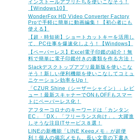
インストールアプリたちを使いこなそう！
【Windows10】
WonderFox HD Video Converter Factory
Proで手軽に簡単に動画編集！【初心者にも
使える】
【超・時短術】ショートカットキーを活用し
て、PC仕事を爆速化しよう！【Windows】
【ペーパーレス】Excel電子印鑑の紹介！無
料で簡単に電子印鑑付きの書類を作る方法！
Slackデスクトップアプリ最新版を使いこな
そう！新しい便利機能を使いこなしてコミュ
ニケーション効率をUp！
「CZUR Shine（シーザーシャイン）」レビ
ュー！最新スキャナーでONもOFFもスマー
トにペーパーレス化！
アフターコロナのキーワードは「カンタン
EC」「DX」「フリーランス向け」。大躍進
しそうな注目ITサービス８選！
LINEの新機能「LINE Keepメモ」が超便
利！個人の備忘メモも、長い文章の下書き