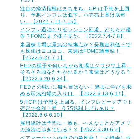
7.22】
注目の経済指標はまちまち。CPIは予想を上回
り、予想インフレは低下。小売売上高は底堅
い。【2022.7.11-7.15】
インフレ退治とリセッション回避、どちらが優
先？FOMCまで様子見か。【2022.7.4-7.8】
米国株市場は景気の転換点か？長期金利低下で
も株価はヨコヨコ。来週はFOMC議事録！
【2022.6.27-7.1】
FEDの様子を伺いながら相場はジワジワ上昇。
そろそろ頭をたたかれるか？来週はどうなる？
【2022.6.20-6.24】
FEDとの戦いに勝ち目はない！過去に学びを求
める弱気相場の入り口。【2022.6.13-6.17】
5月CPIは予想を上回る。インフレピークアウト
否定で金利上昇。0.75%利上げもあり？
【2022.6.6-6.10】
雇用統計は予想に一致も、へんなことがアメリ
カ経済に起きている？？【2022.5.30-6.3】
ベアマーケットの中での急反発！この機会にポ