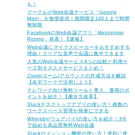
も！
グーグルがWeb会議サービス「Google
Meet」を無償提供！期間限定100人まで時間
無制限
FacebookのWeb会議アプリ「Messenger
Rooms」発表！【速報】
Web会議にマイクスピーカーをおすすめする
理由！クリアな音声で会議に集中できます
人気のWeb会議サービス4つの比較と利用ケ
ース別オススメサービスまとめ！
Zoom(ズーム)アカウントの作成方法を解説
【在宅ワークで活用しよう】
テレワーク向け無料ツールと導入、運用のポ
イントを紹介！【働き方改革】
Slackデスクトップアプリの使い方！複数の
ワークスペース管理が簡単にできる
Whereby(ウェアバイ)の使い方を紹介！3分
で始める高品質無料Web会議
Slackのメンション機能の使い方！便利に使