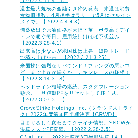
【2022.4.11-4.15】
過去最大規模の金融引き締め発表。来週は消費
者物価指数。4月後半はラリーで5月はセルイン
メイで。【2022.4.4-4.8】
備蓄放出で原油価格が大幅下落。ボラ高くデイ
トレで凌ぐ毎日。雇用統計はほぼ予想並み。
【2022.3.28-4.1】
出来高は少ないが米国株は上昇。短期トレード
で積み上げが吉。【2022.3.21-3.25】
米国株は強烈なリバウンド！ファンダの悪い中
どこまで上昇が続くか、チキンレースの様相！
【2022.3.14-3.18】
ヘッドライン相場の継続。スタグフレーション
懸念。一旦短期PFをリセットして様子見。
【2022.3.07-3.11】
CrowdStrike Holdings, Inc.（クラウドストライ
ク）2022年度第４四半期決算【CRWD】
目まぐるしく変わるウクライナ情勢。SNOWが
決算ミスでPF直撃。【2022.2.28-3.5】
C3.ai, Inc. 2022年度第3四半期決算【AI】