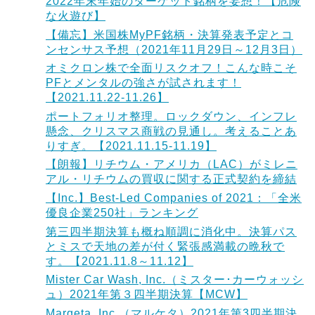
2022年末年始のターゲット銘柄を妄想！【危険
な火遊び】
【備忘】米国株MyPF銘柄・決算発表予定とコ
ンセンサス予想（2021年11月29日～12月3日）
オミクロン株で全面リスクオフ！こんな時こそ
PFとメンタルの強さが試されます！
【2021.11.22-11.26】
ポートフォリオ整理。ロックダウン、インフレ
懸念、クリスマス商戦の見通し。考えることあ
りすぎ。【2021.11.15-11.19】
【朗報】リチウム・アメリカ（LAC）がミレニ
アル・リチウムの買収に関する正式契約を締結
【Inc.】Best-Led Companies of 2021：「全米
優良企業250社」ランキング
第三四半期決算も概ね順調に消化中。決算パス
とミスで天地の差が付く緊張感満載の晩秋で
す。【2021.11.8～11.12】
Mister Car Wash, Inc.（ミスター･カーウォッシ
ュ）2021年第３四半期決算【MCW】
Marqeta, Inc.（マルケタ）2021年第3四半期決