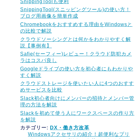
SnippingToolも便利
SnippingTool(スニッピングツール)の使い方！
ブログ用画像を簡単作成
Chromebookをおすすめする理由をWindowsと
の比較で解説
クラウドソーシングとは何かをわかりやすく解
説【事例有】
Safie(セーフィー)レビュー！クラウド防犯カメ
ラはコスパ良し
Googleドライブの使い方を初心者にもわかりや
すく解説
クラウドストレージを使いたい人に4つのおすす
めサービスを比較
Slack初心者向けにメンバーの招待とメンバー管
理の方法を解説
Slackを初めて使う人にワークスペースの作り方
を解説
カテゴリー:
DX・働き方改革
Windowsアクセサリの紹介！超便利なプリ