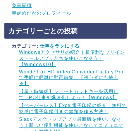
免責事項
赤虎めだかのプロフィール
カテゴリーごとの投稿
カテゴリー:
仕事をラクにする
Windowsアクセサリの紹介！超便利なプリイン
ストールアプリたちを使いこなそう！
【Windows10】
WonderFox HD Video Converter Factory Pro
で手軽に簡単に動画編集！【初心者にも使え
る】
【超・時短術】ショートカットキーを活用し
て、PC仕事を爆速化しよう！【Windows】
【ペーパーレス】Excel電子印鑑の紹介！無料で
簡単に電子印鑑付きの書類を作る方法！
Slackデスクトップアプリ最新版を使いこなそ
う！新しい便利機能を使いこなしてコミュニケ