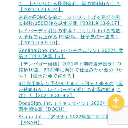
も、上がり続ける長期金利。嵐の前触れか！？
【2021.9.20-9.24】
来週のFOMCを前に、ジリジリ上げる長期金利
ホーム
＆指数は50日線を試す展開【2021.9.13-9.17】
レイバーデイ明けの市場！じりじり下げる指数
サイトマップ
とそれでも上がるIPO銘柄。様子見の一週間！
【2021.9.6-9.10】
SentinelOne, Inc.（センチネルワン）2022年度
このサイトについて
第２四半期決算【S】
【テンバガー候補】2021年下期特選米国株IPO
お問い合わせ
銘柄10選、2022年に向けて仕込みたい金の卵た
ち！【楽天証券で買える】
8月雇用統計は予想を大きく下回る！来るのは嵐
か秋晴れか！レイバーデイ明けの市場の動きに
注目！【2021.8.30-9.3】
DocuSign, Inc.（ドキュサイン）2022年度第二
MENU
四半期決算【DOCU】
Asana, Inc. （アサナ）2022年第二四半期決算
【ASAN】