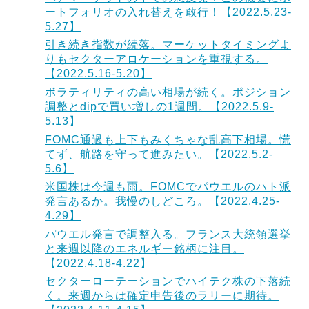
ートフォリオの入れ替えを敢行！【2022.5.23-
5.27】
引き続き指数が続落。マーケットタイミングよ
りもセクターアロケーションを重視する。
【2022.5.16-5.20】
ボラティリティの高い相場が続く。ポジション
調整とdipで買い増しの1週間。【2022.5.9-
5.13】
FOMC通過も上下もみくちゃな乱高下相場。慌
てず、航路を守って進みたい。【2022.5.2-
5.6】
米国株は今週も雨。FOMCでパウエルのハト派
発言あるか。我慢のしどころ。【2022.4.25-
4.29】
パウエル発言で調整入る。フランス大統領選挙
と来週以降のエネルギー銘柄に注目。
【2022.4.18-4.22】
セクターローテーションでハイテク株の下落続
く。来週からは確定申告後のラリーに期待。