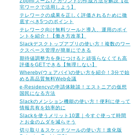
Zoom(ズーム)アカウントの作成方法を解説【在
宅ワークで活用しよう】
テレワークの成果を正しく評価されるために徹
底すべき5つのポイント
テレワーク向け無料ツールと導入、運用のポイ
ントを紹介！【働き方改革】
Slackデスクトップアプリの使い方！複数のワー
クスペース管理が簡単にできる
期待値調整力を身につけると頑張らなくても高
評価をGETできる【無理しない】
Whereby(ウェアバイ)の使い方を紹介！3分で始
める高品質無料Web会議
e-Residencyの申請体験談！エストニアの仮想
国民になる方法
Slackのメンション機能の使い方！便利に使って
情報共有を効率的に
Slackを使うメリット10選｜今すぐ使って時間
とお金のムダを減らそう
切り取り＆スケッチツールの使い方！進化版