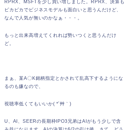
RPRX、MSFTを少し買い増しました。RPRX、決算も
ピカピカでビジネスモデルも面白いと思うんだけど、
なんで人気が無いのかなぁ・・・。
もっと出来高増えてくれれば勢いつくと思うんだけ
ど。
まぁ、某A〇K銘柄指定とかされて乱高下するようにな
るのも嫌なので、
視聴率低くてもいいか( *´艸｀)
U、AI、SEERの長期枠IPO3兄弟はAIがもう少しで含
み益になります。AIの決算は6/2の引け後。さて、どう