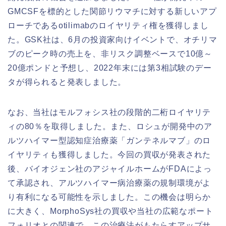
GMCSFを標的とした関節リウマチに対する新しいアプ
ローチであるotilimabのロイヤリティ権を獲得しまし
た。GSK社は、6月の投資家向けイベントで、オチリマ
ブのピーク時の売上を、非リスク調整ベースで10億～
20億ポンドと予想し、2022年末には第3相試験のデー
タが得られると発表しました。
なお、当社はモルフォシス社の段階的二桁ロイヤリテ
ィの80％を取得しました。また、ロシュが開発中のア
ルツハイマー型認知症治療薬「ガンテネルマブ」のロ
イヤリティも獲得しました。今回の買収が発表された
後、バイオジェン社のアジャイルホームがFDAによっ
て承認され、アルツハイマー病治療薬の規制環境がよ
り有利になる可能性を示しました。この機会は明らか
に大きく、MorphoSys社の買収や当社の広範なポート
フォリオとの関連で、この治療法がもたらすアップサ