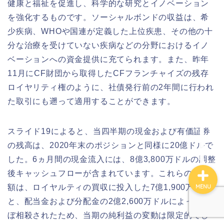
健康と福祉を促進し、科学的な研究とイノベーション
を強化するものです。ソーシャルボンドの収益は、希
少疾病、WHOや国連が定義した上位疾患、その他の十
ホーム
分な治療を受けていない疾病などの分野におけるイノ
ベーションへの資金提供に充てられます。また、昨年
サイトマップ
11月にCF財団から取得したCFフランチャイズの残存
ロイヤリティ権のように、社債発行前の2年間に行われ
このサイトについて
た取引にも遡って適用することができます。
お問い合わせ
スライド19によると、当四半期の現金および有価証券
の残高は、2020年末のポジションと同様に20億ドルで
した。6ヵ月間の現金流入には、8億3,800万ドルの調整
後キャッシュフローが含まれています。これらの流入
額は、ロイヤルティの買収に投入した7億1,900万ドル
MENU
と、配当金および分配金の2億2,600万ドルによってほ
ぼ相殺されたため、当期の純利益の変動は限定的でし