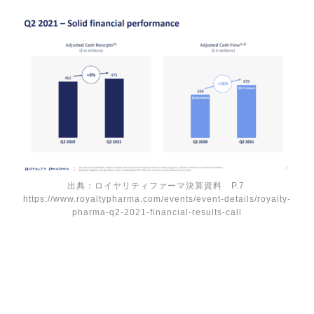
出典：ロイヤリティファーマ決算資料 P.7
https://www.royaltypharma.com/events/event-details/royalty-
pharma-q2-2021-financial-results-call