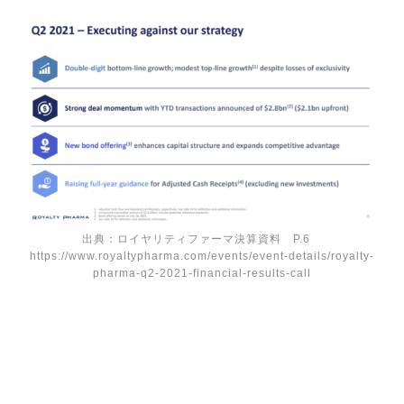
出典：ロイヤリティファーマ決算資料 P.6
https://www.royaltypharma.com/events/event-details/royalty-
pharma-q2-2021-financial-results-call