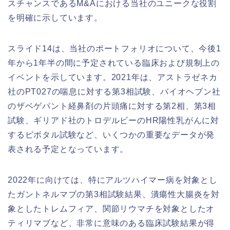
スチャンスであるM&Aにおける当社のユニークな役割
を明確に示しています。
スライド14は、当社のポートフォリオについて、今後1
年から1年半の間に予定されている臨床および規制上の
イベントを示しています。2021年は、アストラゼネカ
社のPT027の喘息に対する第3相試験、バイオヘブン社
のザベゲパント経鼻剤の片頭痛に対する第2相、第3相
試験、ギリアド社のトロデルビーのHR陽性乳がんに対
するピボタル試験など、いくつかの重要なデータが発
表される予定となっています。
2022年に向けては、特にアルツハイマー病を対象とし
たガントネルマブの第3相試験結果、潰瘍性大腸炎を対
象としたトレムフィア、関節リウマチを対象としたオ
ティリマブなど、非常に意味のある臨床試験結果が得