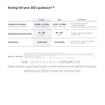
出典：ロイヤリティファーマ決算資料 P.21
https://www.royaltypharma.com/events/event-details/royalty-
pharma-q2-2021-financial-results-call