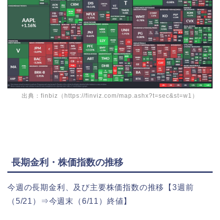
出典：finbiz（https://finviz.com/map.ashx?t=sec&st=w1）
長期金利・株価指数の推移
今週の長期金利、及び主要株価指数の推移【3週前
（5/21）⇒今週末（6/11）終値】