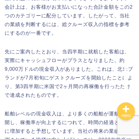
会計上は、お客様がお支払いになった合計金額をこの2
つのカテゴリーに配分しています。したがって、当社
ホーム
の業績を判断するには、総クルーズ収入の指標を参考
にするのが一番です。
サイトマップ
先にご案内したとおり、当四半期に就航した客船は、
このサイトについて
実際にキャッシュフローがプラスとなりました。約
9,000万ドルの現金収入がありました。これは、北米ブ
お問い合わせ
ランドが7月初旬にゲストクルーズを開始したことによ
り、第3四半期に米国で2ヶ月間の再稼働を行っただけ
で達成されたものです。
船舶レベルの現金収入は、より多くの船舶が運航を再
MENU
開し、稼働率が向上するにつれて、時間の経過ととも
に増加すると予想しています。当社の将来の業績を予