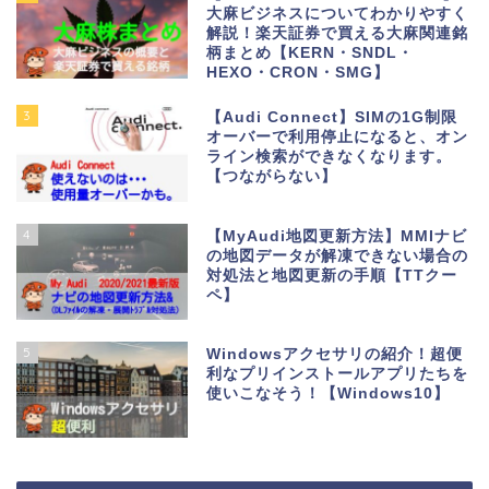
大麻ビジネスについてわかりやすく
解説！楽天証券で買える大麻関連銘
柄まとめ【KERN・SNDL・
HEXO・CRON・SMG】
3
【Audi Connect】SIMの1G制限
オーバーで利用停止になると、オン
ライン検索ができなくなります。
【つながらない】
4
【MyAudi地図更新方法】MMIナビ
の地図データが解凍できない場合の
対処法と地図更新の手順【TTクー
ペ】
5
Windowsアクセサリの紹介！超便
利なプリインストールアプリたちを
使いこなそう！【Windows10】