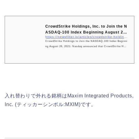
CrowdStrike Holdings, Inc. to Join the N
ASDAQ-100 Index Beginning August 26,
https://newsfilter.io/articles/crowdstrike-holdings-inc-to-join-the-nasdaq-100-index-beginning-august-26-2021-5c85bb2375d5342e711fdf047c378a82
...
CrowdStrike Holdings to Join the NASDAQ-100 Index Beginni
ng August 26, 2021: Nasdaq announced that CrowdStrike Hold
ings, will become a component of the NASDAQ-100 Index®, t
he NASDAQ-100 Equal Weighted..
入れ替わりで外れる銘柄はMaxim Integrated Products,
Inc. (ティッカーシンボル:MXIM)です。