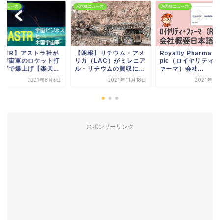
株ニュース
米国株ニュース
米国株ニュース
ASTR】アストラ社が
【朗報】リチウム・アメ
Royalty Pharma
国宇宙軍のロケット打
リカ（LAC）がミレニア
plc（ロイヤリティ
上げで爆上げ【楽天...
ル・リチウムの買収に...
ァーマ）会社...
2021年8月6日
2021年11月18日
2021年8
スポンサーリンク