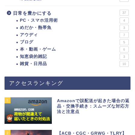
日常を豊かにする
37
PC・スマホ活用術
4
めだか・熱帯魚
3
アウディ
7
ブログ
5
本・動画・ゲーム
6
知恵袋的雑記
3
雑貨・日用品
10
アクセスランキング
1
Amazonで誤配送が起きた場合の返
品・交換手続き：スムーズな対応方
法と注意点
2
【ACB・CGC・GRWG・TLRY】