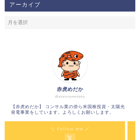
アーカイブ
ホーム
サイトマップ
赤虎めだか
このサイトについて
@akatoramedaka
【赤虎めだか】 コンサル業の傍ら米国株投資・太陽光
発電事業をしています。よろしくお願いします。
お問い合わせ
＼ Follow me ／