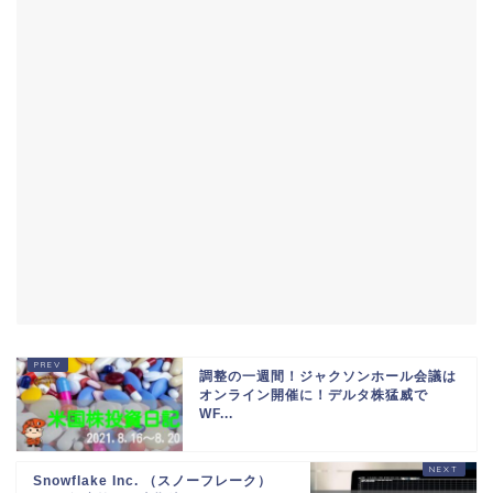
調整の一週間！ジャクソンホール会議は
オンライン開催に！デルタ株猛威で
WF...
Snowflake Inc. （スノーフレーク）