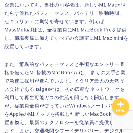
企業においても、当社のお客様は、新しいM1 Macがも
たらす優れたパフォーマンス、バッテリー駆動時間、
ホーム
セキュリティに期待を寄せています。例えば
MassMutual社は、全従業員にM1 MacBook Proを提供
サイトマップ
し、職場復帰に備えてすべての会議室にM1 Mac miniを
設置しています。
このサイトについて
また、驚異的なパフォーマンスと手頃なエントリー価
お問い合わせ
格を備えたM1搭載のMacBook Airは、多くの大手企業
で急速に採用が進んでいます。イタリア最大の天然ガ
ス会社であるItalgas社は、その広範なネットワークを
利用して再生可能ガスの供給を間もなく開始します
が、従業員全員が使っていたWindowsノートパソコン
MENU
をAppleのM1チップを搭載した新しいMacBook Airに
置き換え、最新のテクノロジーを従業員に提供してい
ます。また、交通機関やフードデリバリー、デジタル