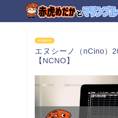
米国株決算
エヌシーノ（nCino）
【NCNO】