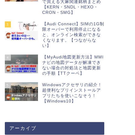
で買える大麻関連銘柄まとめ
【KERN・SNDL・HEXO・
CRON・SMG】
【Audi Connect】SIMの1G制
3
限オーバーで利用停止になる
と、オンライン検索ができな
くなります。【つながらな
い】
【MyAudi地図更新方法】MMI
4
ナビの地図データが解凍でき
ない場合の対処法と地図更新
の手順【TTクーペ】
Windowsアクセサリの紹介！
5
超便利なプリインストールア
プリたちを使いこなそう！
【Windows10】
アーカイブ