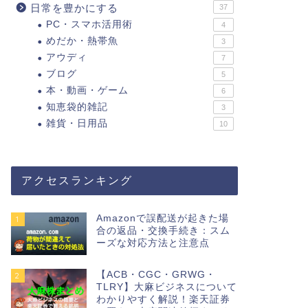
日常を豊かにする
37
PC・スマホ活用術
4
めだか・熱帯魚
3
アウディ
7
ブログ
5
本・動画・ゲーム
6
知恵袋的雑記
3
雑貨・日用品
10
アクセスランキング
Amazonで誤配送が起きた場
1
合の返品・交換手続き：スム
ーズな対応方法と注意点
【ACB・CGC・GRWG・
2
TLRY】大麻ビジネスについて
わかりやすく解説！楽天証券