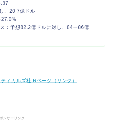
.37
、20.7億ドル
7.0%
ス：予想82.2億ドルに対し、84ー86億
ティカルズ社IRページ（リンク）
ポンサーリンク