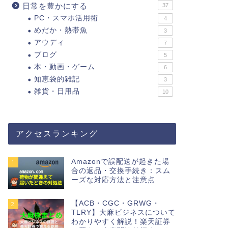
日常を豊かにする
37
PC・スマホ活用術
4
めだか・熱帯魚
3
アウディ
7
ブログ
5
本・動画・ゲーム
6
知恵袋的雑記
3
雑貨・日用品
10
アクセスランキング
Amazonで誤配送が起きた場
1
合の返品・交換手続き：スム
ーズな対応方法と注意点
【ACB・CGC・GRWG・
2
TLRY】大麻ビジネスについて
わかりやすく解説！楽天証券