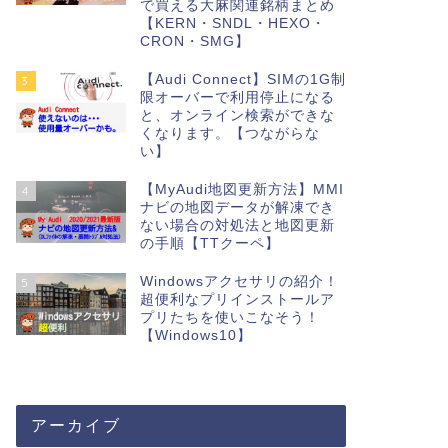
で買える大麻関連銘柄まとめ
【KERN・SNDL・HEXO・
CRON・SMG】
【Audi Connect】SIMの1G制
3
限オーバーで利用停止になる
と、オンライン検索ができな
くなります。【つながらな
い】
【MyAudi地図更新方法】MMI
4
ナビの地図データが解凍でき
ない場合の対処法と地図更新
の手順【TTクーペ】
Windowsアクセサリの紹介！
5
超便利なプリインストールア
プリたちを使いこなそう！
【Windows10】
アーカイブ