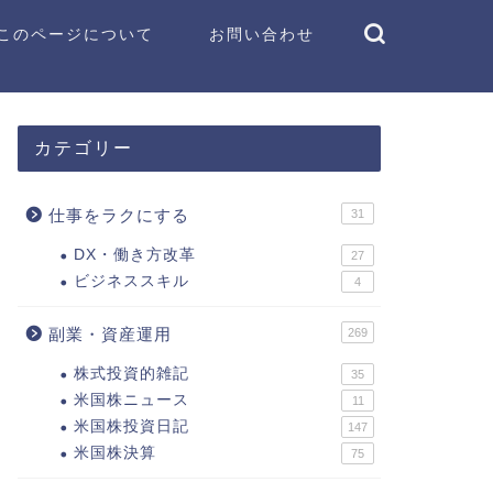
このページについて
お問い合わせ
カテゴリー
仕事をラクにする
31
DX・働き方改革
27
ビジネススキル
4
副業・資産運用
269
株式投資的雑記
35
米国株ニュース
11
米国株投資日記
147
米国株決算
75