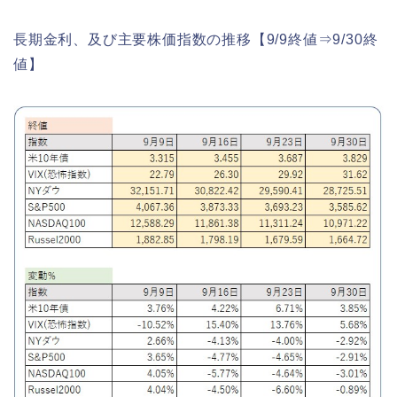
長期金利、及び主要株価指数の推移【9/9終値⇒9/30終
値】