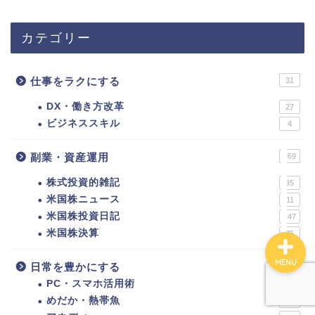
カテゴリー
ホーム
仕事をラクにする
31
サイトマップ
DX・働き方改革
27
ビジネススキル
4
このサイトについて
副業・資産運用
269
お問い合わせ
株式投資的雑記
35
米国株ニュース
11
米国株投資日記
147
米国株決算
75
MENU
日常を豊かにする
37
PC・スマホ活用術
4
めだか・熱帯魚
3