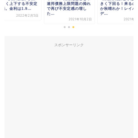
大きく上下する不安定
連邦債務上限問題の拗れ
きく下回る！来るの
場。金利は1.9...
で再び不安定感の増し
か秋晴れか！レイバ
た...
デ...
2022年2月5日
2021年10月2日
2021年9
スポンサーリンク