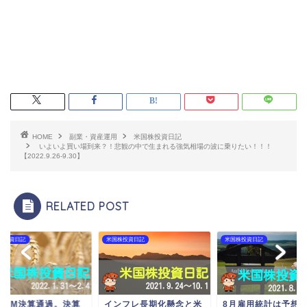
HOME
副業・資産運用
米国株投資日記
いよいよ買い場到来？！悲観の中で生まれる強気相場の波に乗りたい！！！
【2022.9.26-9.30】
RELATED POST
株投資日記
米国株投資日記
米国株投資日記
AFAM決算通過。決算
インフレ長期化懸念と米
8月雇用統計は予想