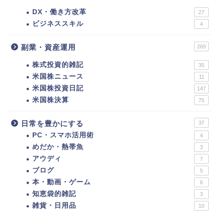
DX・働き方改革
27
ビジネススキル
4
副業・資産運用
269
株式投資的雑記
35
米国株ニュース
11
米国株投資日記
147
米国株決算
75
日常を豊かにする
37
PC・スマホ活用術
4
めだか・熱帯魚
3
アウディ
7
ブログ
5
本・動画・ゲーム
6
知恵袋的雑記
3
雑貨・日用品
10