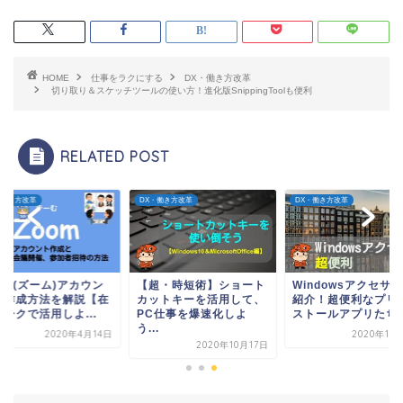
HOME
仕事をラクにする
DX・働き方改革
切り取り＆スケッチツールの使い方！進化版SnippingToolも便利
RELATED POST
・働き方改革
DX・働き方改革
DX・働き方改革
om(ズーム)アカウン
【超・時短術】ショート
Windowsアクセサ
の作成方法を解説【在
カットキーを活用して、
紹介！超便利なプリ
ークで活用しよ...
PC仕事を爆速化しよ
ストールアプリたち..
う...
2020年4月14日
2020年10
2020年10月17日