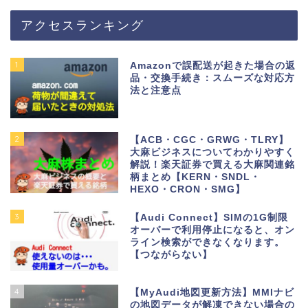
アクセスランキング
1
Amazonで誤配送が起きた場合の返
品・交換手続き：スムーズな対応方
法と注意点
2
【ACB・CGC・GRWG・TLRY】
大麻ビジネスについてわかりやすく
解説！楽天証券で買える大麻関連銘
柄まとめ【KERN・SNDL・
HEXO・CRON・SMG】
3
【Audi Connect】SIMの1G制限
オーバーで利用停止になると、オン
ライン検索ができなくなります。
【つながらない】
4
【MyAudi地図更新方法】MMIナビ
の地図データが解凍できない場合の